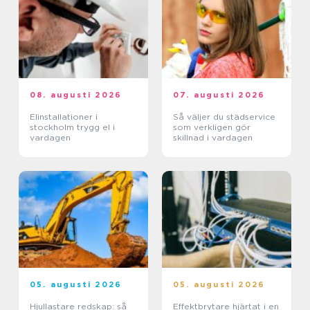
08. augusti 2026
07. augusti 2026
Elinstallationer i
Så väljer du städservice
stockholm trygg el i
som verkligen gör
vardagen
skillnad i vardagen
05. augusti 2026
05. augusti 2026
Hjullastare redskap: så
Effektbrytare hjärtat i en