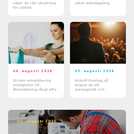
väljer du rätt utrustning
säker elanläggning
för jobbet
04. augusti 2026
03. augusti 2026
Stroke rehabilitering
Kickoff företag så
möjligheter till
skapar du ett
återhämtning långt efter
meningsfullt och
skadan
minnesvärt evenemang
02. augusti 2026