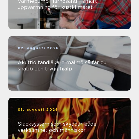
Värmepump Härnösand – smart
uppvärmning för kustklimatet
02. augusti 2026
Akuttid tandläkare malmö så får du
snabb och trygg hjälp
01. augusti 2026
Släcksystem som skyddar både
verksamhet och människor