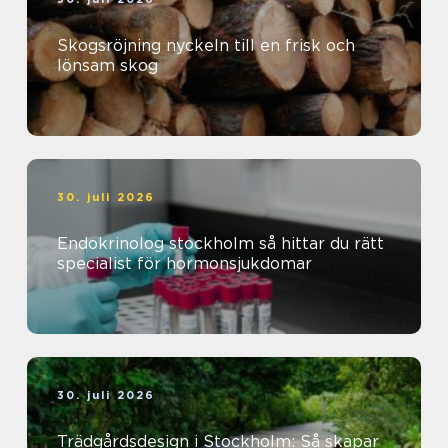
Skogsröjning nyckeln till en frisk och
lönsam skog
30. juli 2026
Endokrinolog stockholm så hittar du rätt
specialist för hormonsjukdomar
30. juli 2026
Trädgårdsdesign i Stockholm: Så skapar