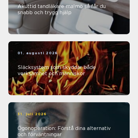
Akuttid tandläkare malmö så får du
snabb och trygg hjälp
01. augusti 2026
Släcksystem som skyddar både
verksamhet och människor
31. juli 2026
Ögonoperation: Förstå dina alternativ
och förväntningar