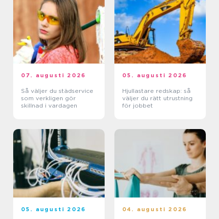
07. augusti 2026
05. augusti 2026
Så väljer du städservice
Hjullastare redskap: så
som verkligen gör
väljer du rätt utrustning
skillnad i vardagen
för jobbet
05. augusti 2026
04. augusti 2026