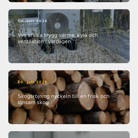
30. juli 2026
Vvs arvika trygg värme, kyla och
ventilation i vardagen
30. juli 2026
Skogsröjning nyckeln till en frisk och
lönsam skog