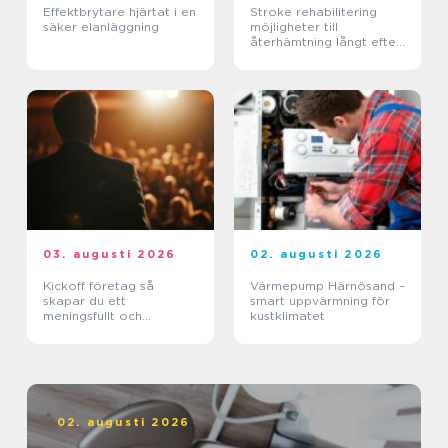
Effektbrytare hjärtat i en
Stroke rehabilitering
säker elanläggning
möjligheter till
återhämtning långt efter
skadan
03. augusti 2026
02. augusti 2026
Kickoff företag så
Värmepump Härnösand –
skapar du ett
smart uppvärmning för
meningsfullt och
kustklimatet
minnesvärt evenemang
02. augusti 2026