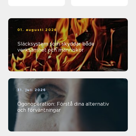
01. augusti 2026
Släcksystem som skyddar både
verksamhet och människor
31. juli 2026
Ögonoperation: Förstå dina alternativ
och förväntningar