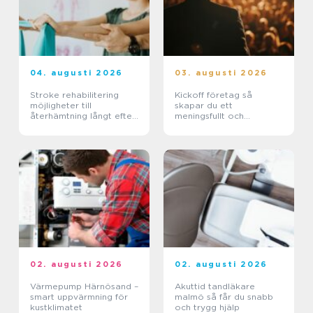
04. augusti 2026
03. augusti 2026
Stroke rehabilitering
Kickoff företag så
möjligheter till
skapar du ett
återhämtning långt efter
meningsfullt och
skadan
minnesvärt evenemang
02. augusti 2026
02. augusti 2026
Värmepump Härnösand –
Akuttid tandläkare
smart uppvärmning för
malmö så får du snabb
kustklimatet
och trygg hjälp