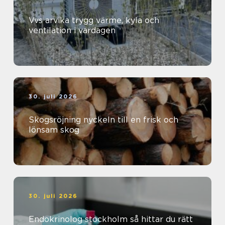
Vvs arvika trygg värme, kyla och
ventilation i vardagen
30. juli 2026
Skogsröjning nyckeln till en frisk och
lönsam skog
30. juli 2026
Endokrinolog stockholm så hittar du rätt