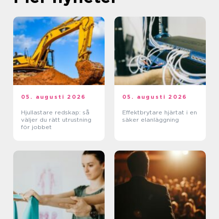
05. augusti 2026
05. augusti 2026
Hjullastare redskap: så
Effektbrytare hjärtat i en
väljer du rätt utrustning
säker elanläggning
för jobbet