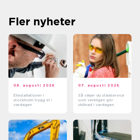
Fler nyheter
08. augusti 2026
07. augusti 2026
Elinstallationer i
Så väljer du städservice
stockholm trygg el i
som verkligen gör
vardagen
skillnad i vardagen