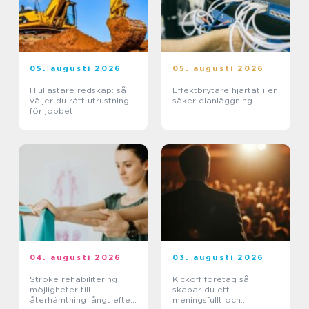
05. augusti 2026
05. augusti 2026
Hjullastare redskap: så
Effektbrytare hjärtat i en
väljer du rätt utrustning
säker elanläggning
för jobbet
04. augusti 2026
03. augusti 2026
Stroke rehabilitering
Kickoff företag så
möjligheter till
skapar du ett
återhämtning långt efter
meningsfullt och