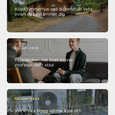
Köpa timmerhus vad du behöver veta
innan du bestämmer dig
31. juli 2026
Psykiatriker: när livet kräver
professionellt stöd
30. juli 2026
Vvs arvika trygg värme, kyla och