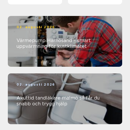
skadan
minnesvärt evenemang
02. augusti 2026
Värmepump Härnösand – smart
uppvärmning för kustklimatet
02. augusti 2026
Akuttid tandläkare malmö så får du
snabb och trygg hjälp