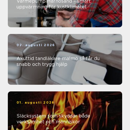
Värmepump Härnösand – smart
uppvärmning för kustklimatet
02. augusti 2026
Akuttid tandläkare malmö så får du
snabb och trygg hjälp
01. augusti 2026
Släcksystem som skyddar både
verksamhet och människor