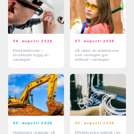
08. augusti 2026
07. augusti 2026
Elinstallationer i
Så väljer du städservice
stockholm trygg el i
som verkligen gör
vardagen
skillnad i vardagen
05. augusti 2026
05. augusti 2026
Hjullastare redskap: så
Effektbrytare hjärtat i en