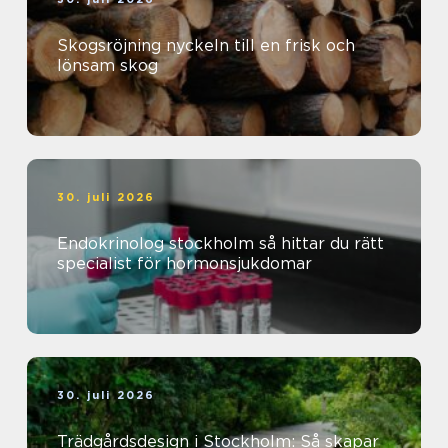
Skogsröjning nyckeln till en frisk och
lönsam skog
30. juli 2026
Endokrinolog stockholm så hittar du rätt
specialist för hormonsjukdomar
30. juli 2026
Trädgårdsdesign i Stockholm: Så skapar