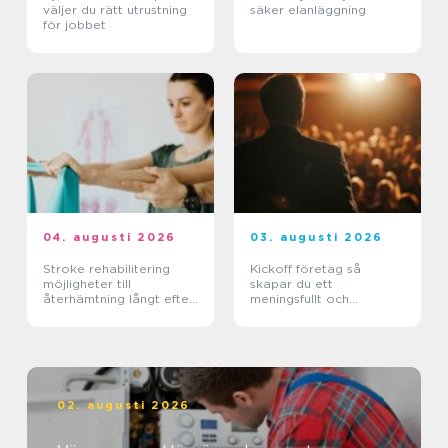
väljer du rätt utrustning
säker elanläggning
för jobbet
04. augusti 2026
03. augusti 2026
Stroke rehabilitering
Kickoff företag så
möjligheter till
skapar du ett
återhämtning långt efter
meningsfullt och
skadan
minnesvärt evenemang
02. augusti 2026