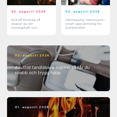
03. augusti 2026
02. augusti 2026
Kickoff företag så
Värmepump Härnösand –
skapar du ett
smart uppvärmning för
meningsfullt och
kustklimatet
minnesvärt evenemang
02. augusti 2026
Akuttid tandläkare malmö så får du
snabb och trygg hjälp
01. augusti 2026