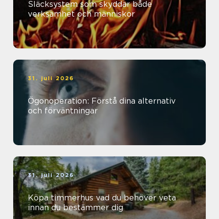
Släcksystem som skyddar både
verksamhet och människor
31. juli 2026
Ögonoperation: Förstå dina alternativ
och förväntningar
31. juli 2026
Köpa timmerhus vad du behöver veta
innan du bestämmer dig