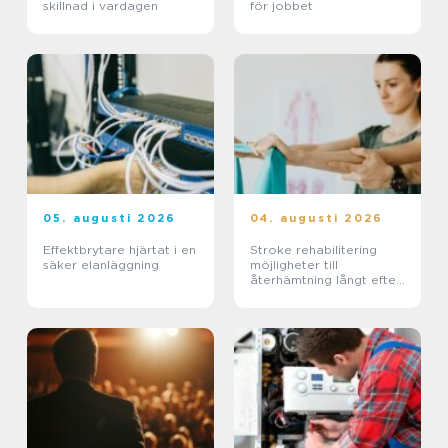
skillnad i vardagen
för jobbet
05. augusti 2026
04. augusti 2026
Effektbrytare hjärtat i en
Stroke rehabilitering
säker elanläggning
möjligheter till
återhämtning långt efter
skadan