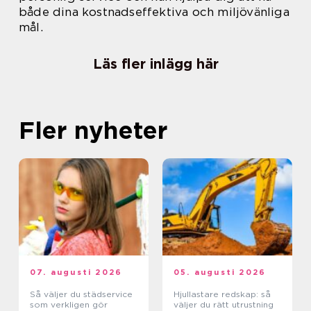
både dina kostnadseffektiva och miljövänliga
mål.
Läs fler inlägg här
Fler nyheter
07. augusti 2026
05. augusti 2026
Så väljer du städservice
Hjullastare redskap: så
som verkligen gör
väljer du rätt utrustning