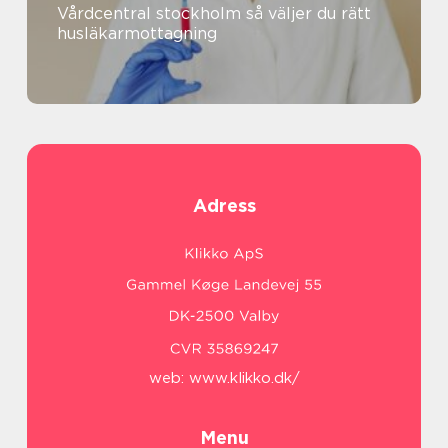
Vårdcentral stockholm så väljer du rätt
husläkarmottagning
Adress
web:
www.klikko.dk/
Menu