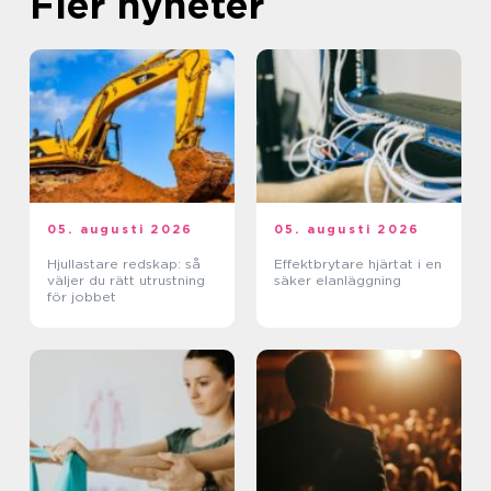
Fler nyheter
05. augusti 2026
05. augusti 2026
Hjullastare redskap: så
Effektbrytare hjärtat i en
väljer du rätt utrustning
säker elanläggning
för jobbet