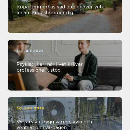
Köpa timmerhus vad du behöver veta
innan du bestämmer dig
31. juli 2026
Psykiatriker: när livet kräver
professionellt stöd
30. juli 2026
Vvs arvika trygg värme, kyla och
ventilation i vardagen