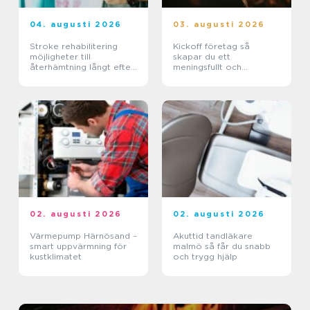
04. augusti 2026
03. augusti 2026
Stroke rehabilitering
Kickoff företag så
möjligheter till
skapar du ett
återhämtning långt efter
meningsfullt och
skadan
minnesvärt evenemang
02. augusti 2026
02. augusti 2026
Värmepump Härnösand –
Akuttid tandläkare
smart uppvärmning för
malmö så får du snabb
kustklimatet
och trygg hjälp