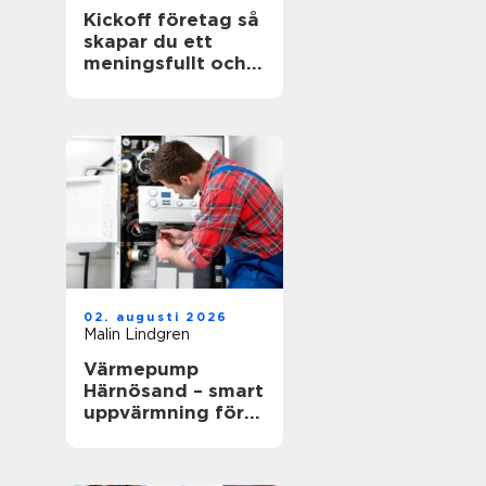
Kickoff företag så
skapar du ett
meningsfullt och
minnesvärt
evenemang
02. augusti 2026
Malin Lindgren
Värmepump
Härnösand – smart
uppvärmning för
kustklimatet