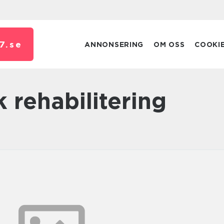
7.
se
ANNONSERING
OM OSS
COOKI
k rehabilitering