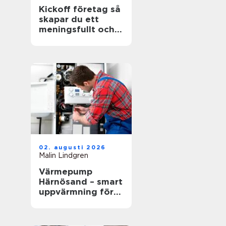
Kickoff företag så
skapar du ett
meningsfullt och
minnesvärt
evenemang
02. augusti 2026
Malin Lindgren
Värmepump
Härnösand – smart
uppvärmning för
kustklimatet