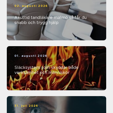
02. augusti 2026
Akuttid tandläkare malmö så får du
snabb och trygg hjälp
01. augusti 2026
Släcksystem som skyddar både
verksamhet och människor
31. juli 2026