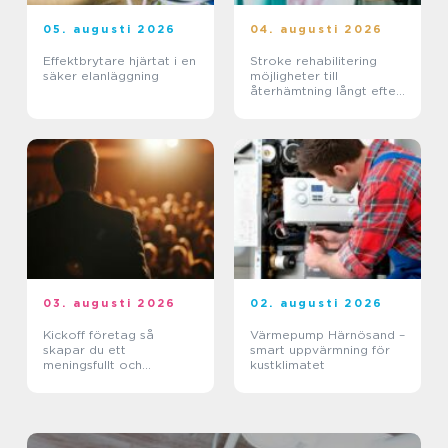
05. augusti 2026
04. augusti 2026
Effektbrytare hjärtat i en
Stroke rehabilitering
säker elanläggning
möjligheter till
återhämtning långt efter
skadan
03. augusti 2026
02. augusti 2026
Kickoff företag så
Värmepump Härnösand –
skapar du ett
smart uppvärmning för
meningsfullt och
kustklimatet
minnesvärt evenemang