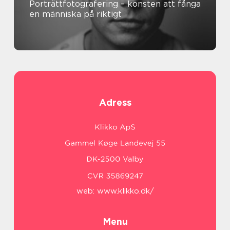
Porträttfotografering – konsten att fånga
en människa på riktigt
Adress
web:
www.klikko.dk/
Menu