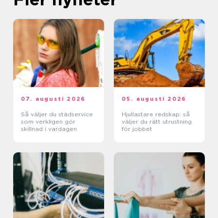
07. augusti 2026
05. augusti 2026
Så väljer du städservice
Hjullastare redskap: så
som verkligen gör
väljer du rätt utrustning
skillnad i vardagen
för jobbet