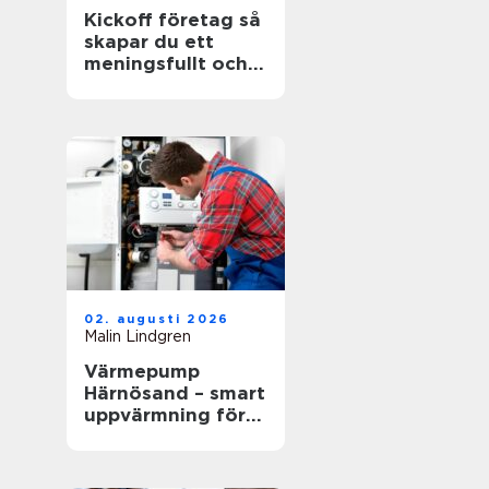
Kickoff företag så
skapar du ett
meningsfullt och
minnesvärt
evenemang
02. augusti 2026
Malin Lindgren
Värmepump
Härnösand – smart
uppvärmning för
kustklimatet