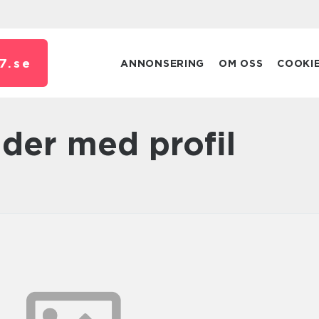
7.
se
ANNONSERING
OM OSS
COOKI
äder med profil