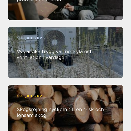
30. juli 2026
Vvs arvika trygg värme, kyla och
ventilation i vardagen
30. juli 2026
Skogsröjning nyckeln till en frisk och
lönsam skog