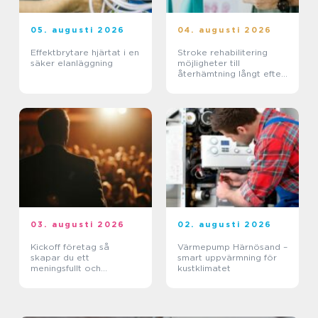
05. augusti 2026
04. augusti 2026
Effektbrytare hjärtat i en
Stroke rehabilitering
säker elanläggning
möjligheter till
återhämtning långt efter
skadan
03. augusti 2026
02. augusti 2026
Kickoff företag så
Värmepump Härnösand –
skapar du ett
smart uppvärmning för
meningsfullt och
kustklimatet
minnesvärt evenemang