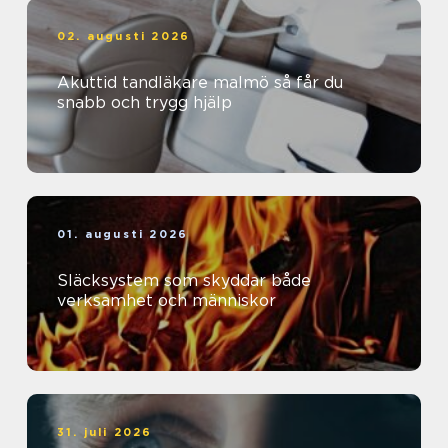
02. augusti 2026
Akuttid tandläkare malmö så får du
snabb och trygg hjälp
01. augusti 2026
Släcksystem som skyddar både
verksamhet och människor
31. juli 2026