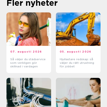
Fler nyheter
07. augusti 2026
05. augusti 2026
Så väljer du städservice
Hjullastare redskap: så
som verkligen gör
väljer du rätt utrustning
skillnad i vardagen
för jobbet