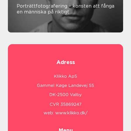
Porträttfotografering – konsten att fånga
en människa på riktigt
Adress
web:
www.klikko.dk/
Menu