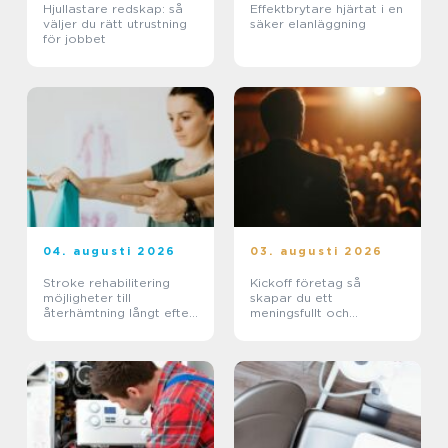
Hjullastare redskap: så
Effektbrytare hjärtat i en
väljer du rätt utrustning
säker elanläggning
för jobbet
04. augusti 2026
03. augusti 2026
Stroke rehabilitering
Kickoff företag så
möjligheter till
skapar du ett
återhämtning långt efter
meningsfullt och
skadan
minnesvärt evenemang