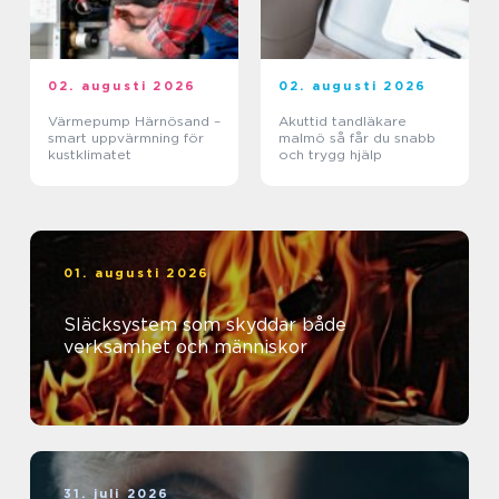
02. augusti 2026
02. augusti 2026
Värmepump Härnösand –
Akuttid tandläkare
smart uppvärmning för
malmö så får du snabb
kustklimatet
och trygg hjälp
01. augusti 2026
Släcksystem som skyddar både
verksamhet och människor
31. juli 2026