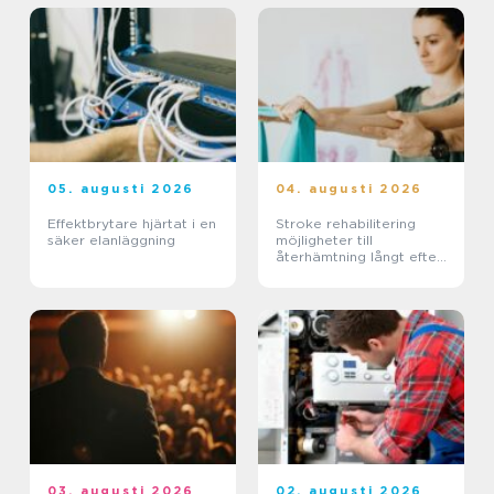
05. augusti 2026
04. augusti 2026
Effektbrytare hjärtat i en
Stroke rehabilitering
säker elanläggning
möjligheter till
återhämtning långt efter
skadan
03. augusti 2026
02. augusti 2026