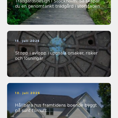
Trädgårdsdesign i Stockholm: Så skapar
du en genomtänkt trädgård i storstaden
15. juli 2026
Stopp i avlopp i uppsala orsaker, risker
och lösningar
10. juli 2026
Hållbara hus framtidens boende byggt
på sunt förnuft