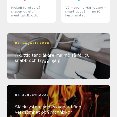
Kickoff företag så
Värmepump Härnösand –
skapar du ett
smart uppvärmning för
meningsfullt och
kustklimatet
minnesvärt evenemang
02. augusti 2026
Akuttid tandläkare malmö så får du
snabb och trygg hjälp
01. augusti 2026
Släcksystem som skyddar både
verksamhet och människor