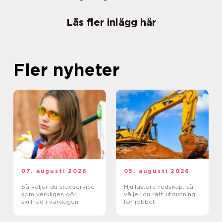
Läs fler inlägg här
Fler nyheter
07. augusti 2026
05. augusti 2026
Så väljer du städservice
Hjullastare redskap: så
som verkligen gör
väljer du rätt utrustning
skillnad i vardagen
för jobbet