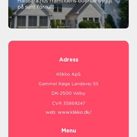
Hållbara hus framtidens boende byggt
på sunt förnuft
Adress
web:
www.klikko.dk/
Menu