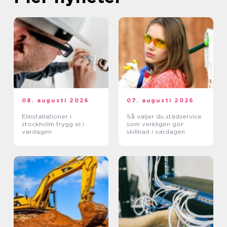
08. augusti 2026
07. augusti 2026
Elinstallationer i
Så väljer du städservice
stockholm trygg el i
som verkligen gör
vardagen
skillnad i vardagen