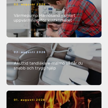
02. augusti 2026
Värmepump Härnösand – smart
uppvärmning för kustklimatet
02. augusti 2026
Akuttid tandläkare malmö så får du
snabb och trygg hjälp
01. augusti 2026