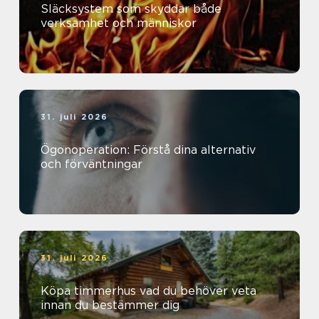
Släcksystem som skyddar både
verksamhet och människor
31. juli 2026
Ögonoperation: Förstå dina alternativ
och förväntningar
31. juli 2026
Köpa timmerhus vad du behöver veta
innan du bestämmer dig