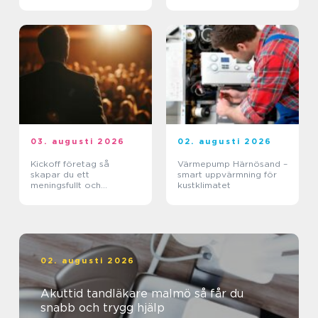
skadan
03. augusti 2026
02. augusti 2026
Kickoff företag så
Värmepump Härnösand –
skapar du ett
smart uppvärmning för
meningsfullt och
kustklimatet
minnesvärt evenemang
02. augusti 2026
Akuttid tandläkare malmö så får du
snabb och trygg hjälp