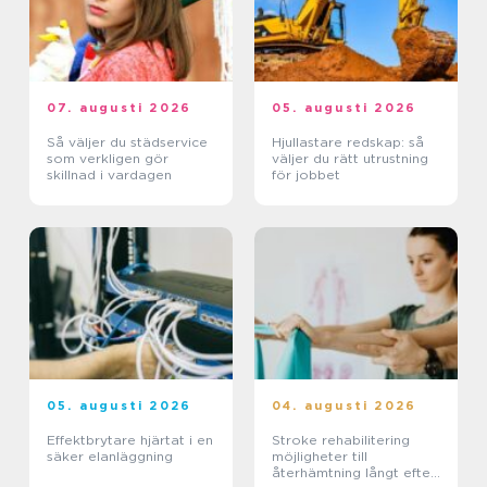
07. augusti 2026
05. augusti 2026
Så väljer du städservice
Hjullastare redskap: så
som verkligen gör
väljer du rätt utrustning
skillnad i vardagen
för jobbet
05. augusti 2026
04. augusti 2026
Effektbrytare hjärtat i en
Stroke rehabilitering
säker elanläggning
möjligheter till
återhämtning långt efter