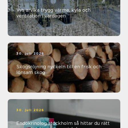
Vvs arvika trygg värme, kyla och
ventilation i vardagen
30. juli 2026
Skogsröjning nyckeln till en frisk och
lönsam skog
30. juli 2026
Endokrinolog stockholm så hittar du rätt