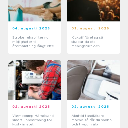
04. augusti 2026
03. augusti 2026
Stroke rehabilitering
Kickoff företag så
möjligheter till
skapar du ett
återhämtning långt efter
meningsfullt och
skadan
minnesvärt evenemang
02. augusti 2026
02. augusti 2026
Värmepump Härnösand –
Akuttid tandläkare
smart uppvärmning för
malmö så får du snabb
kustklimatet
och trygg hjälp