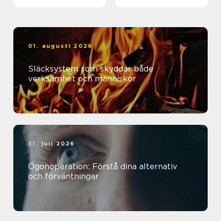
01. augusti 2026
Släcksystem som skyddar både
verksamhet och människor
31. juli 2026
Ögonoperation: Förstå dina alternativ
och förväntningar