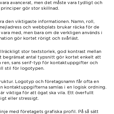
e vara avancerat, men det måste vara tydligt och
rinciper gör stor skillnad.
tera den viktigaste informationen. Namn, roll,
mejladress och webbplats brukar räcka för de
n vara med, men bara om de verkligen används i
ation gör kortet rörigt och svårläst.
illräckligt stor textstorlek, god kontrast mellan
 begränsat antal typsnitt gör kortet enkelt att
n ren, sans serif-typ för kontaktuppgifter och
l stil för logotypen.
ruktur. Logotyp och företagsnamn får ofta en
n kontaktuppgifterna samlas i en logisk ordning.
r viktiga för att ögat ska vila. Ett överfullt
igt eller stressigt.
inje med företagets grafiska profil. På så sätt