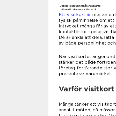
Ett visitkort är
mer än en 
fysisk påminnelse om ett 
intrycket många får av ett
kontaktlistor spelar visit
De är enkla att dela, lätt
av både personlighet och
När visitkortet är genomtä
stärker det både förtroen
företag fortfarande stor v
presenterar varumärket.
Varför visitkort
Många tänker att visitkor
annat. I möten, på mässor
fortfarande varje dag. Va