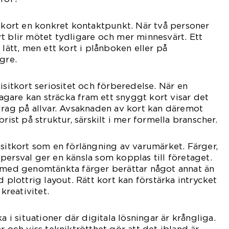
itkort en konkret kontaktpunkt. När två personer
t blir mötet tydligare och mer minnesvärt. Ett
 lätt, men ett kort i plånboken eller på
gre.
isitkort seriositet och förberedelse. När en
etagare kan sträcka fram ett snyggt kort visar det
drag på allvar. Avsaknaden av kort kan däremot
rist på struktur, särskilt i mer formella branscher.
isitkort som en förlängning av varumärket. Färger,
persval ger en känsla som kopplas till företaget.
r med genomtänkta färger berättar något annat än
d plottrig layout. Rätt kort kan förstärka intrycket
 kreativitet.
a i situationer där digitala lösningar är krångliga.