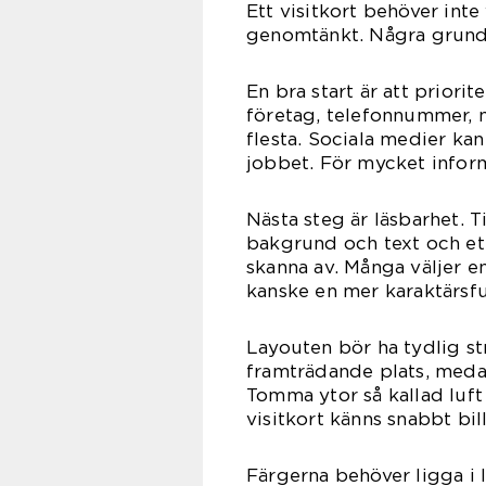
Ett visitkort behöver int
genomtänkt. Några grundp
En bra start är att priori
företag, telefonnummer, 
flesta. Sociala medier ka
jobbet. För mycket inform
Nästa steg är läsbarhet. T
bakgrund och text och ett
skanna av. Många väljer e
kanske en mer karaktärsful
Layouten bör ha tydlig st
framträdande plats, meda
Tomma ytor så kallad luft ä
visitkort känns snabbt bill
Färgerna behöver ligga i l