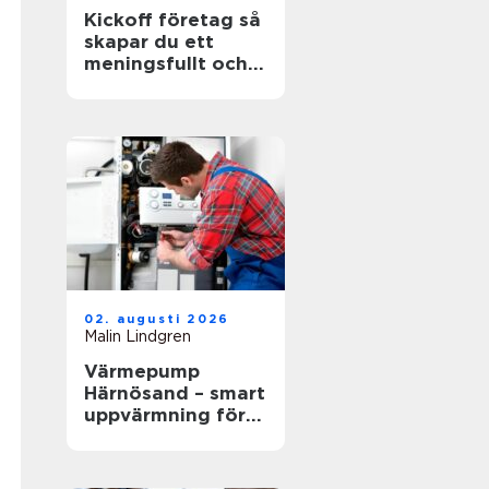
Kickoff företag så
skapar du ett
meningsfullt och
minnesvärt
evenemang
02. augusti 2026
Malin Lindgren
Värmepump
Härnösand – smart
uppvärmning för
kustklimatet