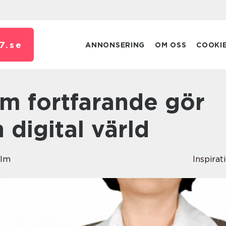
7.
se
ANNONSERING
OM OSS
COOKI
n digital värld
olm
Inspirat