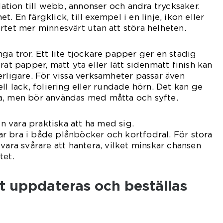
elation till webb, annonser och andra trycksaker.
. En färgklick, till exempel i en linje, ikon eller
rtet mer minnesvärt utan att störa helheten.
ga tror. Ett lite tjockare papper ger en stadig
rat papper, matt yta eller lätt sidenmatt finish kan
erligare. För vissa verksamheter passar även
ll lack, foliering eller rundade hörn. Det kan ge
a, men bör användas med måtta och syfte.
en vara praktiska att ha med sig.
r bra i både plånböcker och kortfodral. För stora
vara svårare att hantera, vilket minskar chansen
tet.
rt uppdateras och beställas