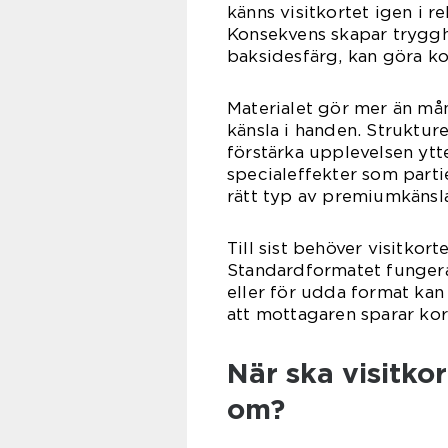
känns visitkortet igen i r
Konsekvens skapar trygghet
baksidesfärg, kan göra ko
Materialet gör mer än mån
känsla i handen. Strukture
förstärka upplevelsen ytt
specialeffekter som partie
rätt typ av premiumkänsl
Till sist behöver visitkort
Standardformatet fungera
eller för udda format kan 
att mottagaren sparar kor
När ska visitko
om?