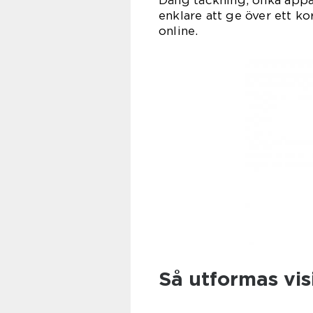
Dålig täckning, olika appa
enklare att ge över ett ko
online.
Så utformas vis