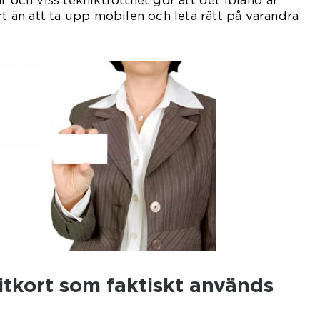
r och viss tekniktrötthet gör att det ibland är
rt än att ta upp mobilen och leta rätt på varandra
itkort som faktiskt används