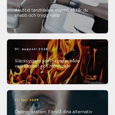
Akuttid tandläkare malmö så får du
snabb och trygg hjälp
01. augusti 2026
Släcksystem som skyddar både
verksamhet och människor
31. juli 2026
Ögonoperation: Förstå dina alternativ