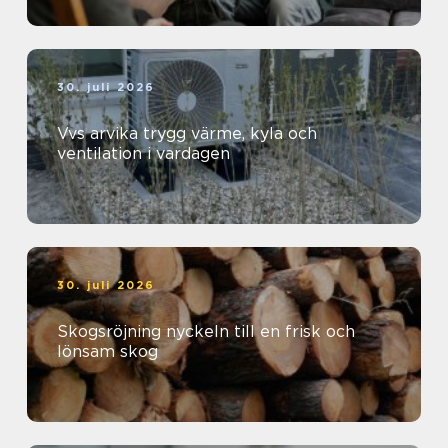
30. juli 2026
Vvs arvika trygg värme, kyla och
ventilation i vardagen
30. juli 2026
Skogsröjning nyckeln till en frisk och
lönsam skog