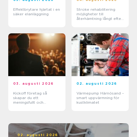
Effektbrytare hjärtat i en
Stroke rehabilitering
säker elanläggning
möjligheter till
återhämtning långt efter
skadan
03. augusti 2026
02. augusti 2026
Kickoff företag så
Värmepump Härnösand –
skapar du ett
smart uppvärmning för
meningsfullt och
kustklimatet
minnesvärt evenemang
02. augusti 2026