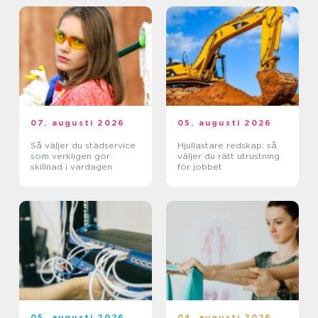
07. augusti 2026
05. augusti 2026
Så väljer du städservice
Hjullastare redskap: så
som verkligen gör
väljer du rätt utrustning
skillnad i vardagen
för jobbet
05. augusti 2026
04. augusti 2026