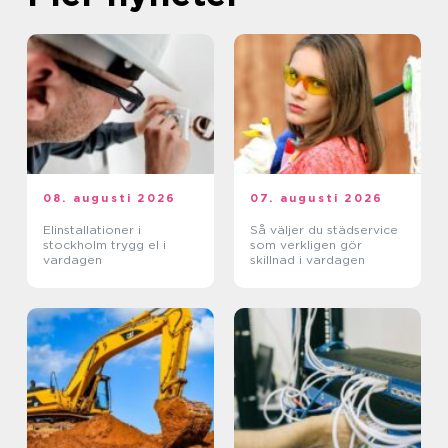
08. augusti 2026
07. augusti 2026
Elinstallationer i
Så väljer du städservice
stockholm trygg el i
som verkligen gör
vardagen
skillnad i vardagen