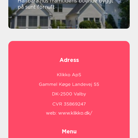
Hållbara hus framtidens boende byggt
på sunt förnuft
Adress
web:
www.klikko.dk/
Menu