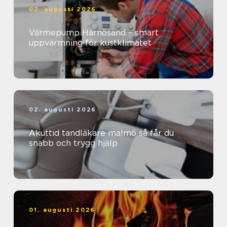
02. augusti 2026
Värmepump Härnösand – smart
uppvärmning för kustklimatet
02. augusti 2026
Akuttid tandläkare malmö så får du
snabb och trygg hjälp
01. augusti 2026