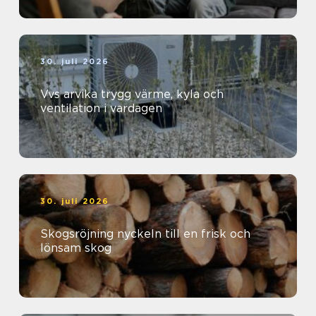
30. juli 2026
Vvs arvika trygg värme, kyla och
ventilation i vardagen
30. juli 2026
Skogsröjning nyckeln till en frisk och
lönsam skog