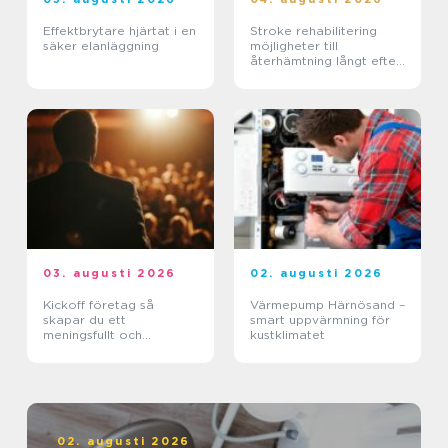
Effektbrytare hjärtat i en
Stroke rehabilitering
säker elanläggning
möjligheter till
återhämtning långt efter
skadan
03. augusti 2026
02. augusti 2026
Kickoff företag så
Värmepump Härnösand –
skapar du ett
smart uppvärmning för
meningsfullt och
kustklimatet
minnesvärt evenemang
02. augusti 2026