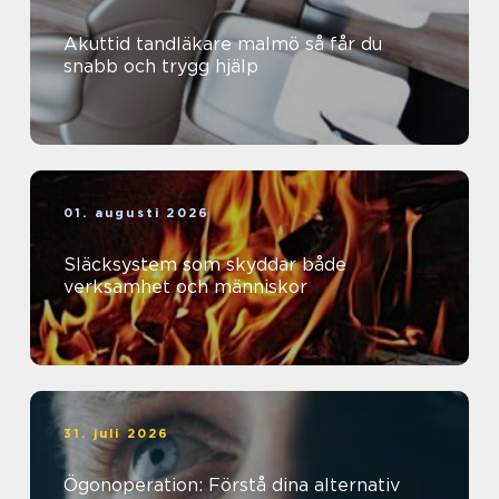
Akuttid tandläkare malmö så får du
snabb och trygg hjälp
01. augusti 2026
Släcksystem som skyddar både
verksamhet och människor
31. juli 2026
Ögonoperation: Förstå dina alternativ