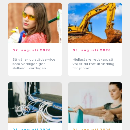
07. augusti 2026
05. augusti 2026
Så väljer du städservice
Hjullastare redskap: så
som verkligen gör
väljer du rätt utrustning
skillnad i vardagen
för jobbet
05. augusti 2026
04. augusti 2026