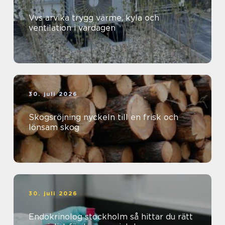
Vvs arvika trygg värme, kyla och
ventilation i vardagen
30. juli 2026
Skogsröjning nyckeln till en frisk och
lönsam skog
30. juli 2026
Endokrinolog stockholm så hittar du rätt