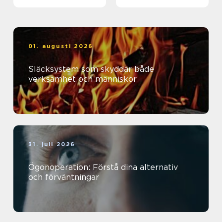
01. augusti 2026
Släcksystem som skyddar både
verksamhet och människor
31. juli 2026
Ögonoperation: Förstå dina alternativ
och förväntningar