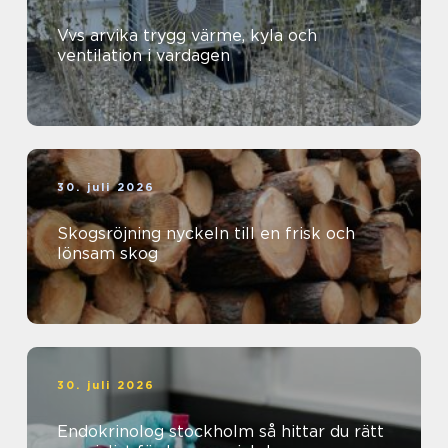
Vvs arvika trygg värme, kyla och
ventilation i vardagen
30. juli 2026
Skogsröjning nyckeln till en frisk och
lönsam skog
30. juli 2026
Endokrinolog stockholm så hittar du rätt