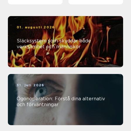
01. augusti 2026
Släcksystem som skyddar både
verksamhet och människor
31. juli 2026
Ögonoperation: Förstå dina alternativ
och förväntningar