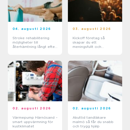
04. augusti 2026
03. augusti 2026
Stroke rehabilitering
Kickoff företag så
möjligheter till
skapar du ett
återhämtning långt efter
meningsfullt och
skadan
minnesvärt evenemang
02. augusti 2026
02. augusti 2026
Värmepump Härnösand –
Akuttid tandläkare
smart uppvärmning för
malmö så får du snabb
kustklimatet
och trygg hjälp