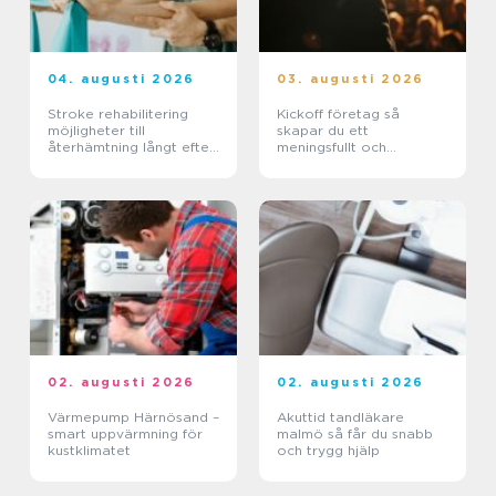
04. augusti 2026
03. augusti 2026
Stroke rehabilitering
Kickoff företag så
möjligheter till
skapar du ett
återhämtning långt efter
meningsfullt och
skadan
minnesvärt evenemang
02. augusti 2026
02. augusti 2026
Värmepump Härnösand –
Akuttid tandläkare
smart uppvärmning för
malmö så får du snabb
kustklimatet
och trygg hjälp