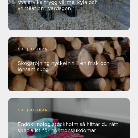
Vvs arvika trygg värme, kyla och
ventilation i vardagen
30. juli 2026
Skogsröjning nyckeln till en frisk och
lönsam skog
30. juli 2026
Endokrinolog stockholm så hittar du rätt
specialist för hormonsjukdomar