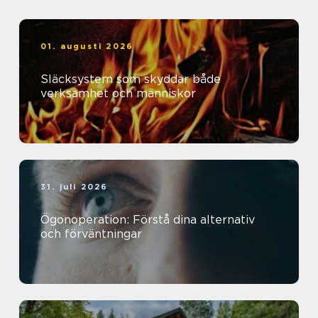
01. augusti 2026
Släcksystem som skyddar både
verksamhet och människor
31. juli 2026
Ögonoperation: Förstå dina alternativ
och förväntningar