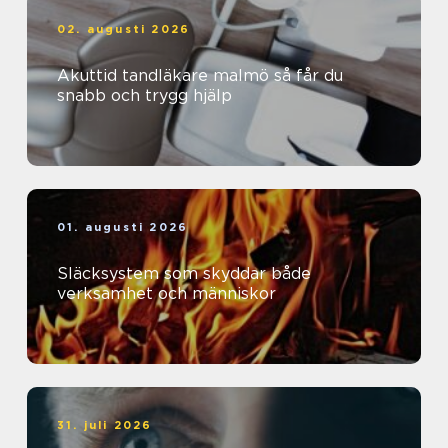
02. augusti 2026
Akuttid tandläkare malmö så får du
snabb och trygg hjälp
01. augusti 2026
Släcksystem som skyddar både
verksamhet och människor
31. juli 2026