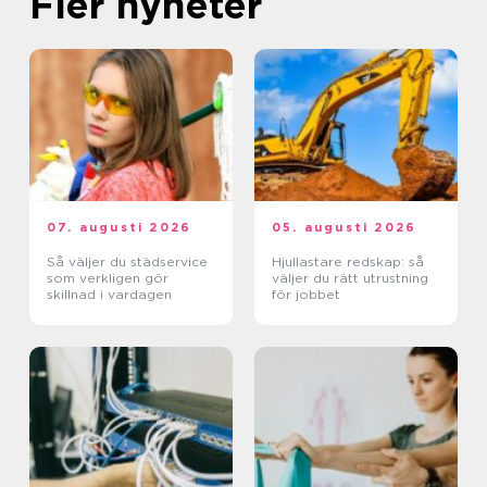
Fler nyheter
07. augusti 2026
05. augusti 2026
Så väljer du städservice
Hjullastare redskap: så
som verkligen gör
väljer du rätt utrustning
skillnad i vardagen
för jobbet