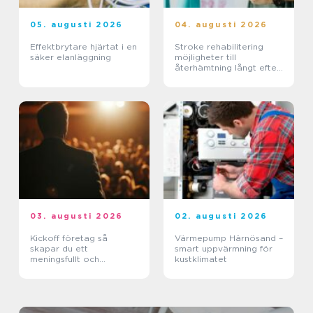
05. augusti 2026
04. augusti 2026
Effektbrytare hjärtat i en
Stroke rehabilitering
säker elanläggning
möjligheter till
återhämtning långt efter
skadan
03. augusti 2026
02. augusti 2026
Kickoff företag så
Värmepump Härnösand –
skapar du ett
smart uppvärmning för
meningsfullt och
kustklimatet
minnesvärt evenemang