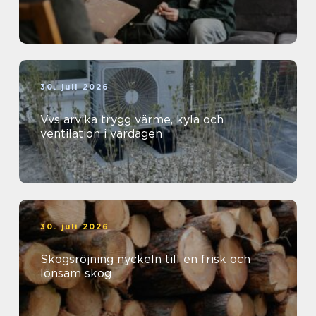
30. juli 2026
Vvs arvika trygg värme, kyla och
ventilation i vardagen
30. juli 2026
Skogsröjning nyckeln till en frisk och
lönsam skog