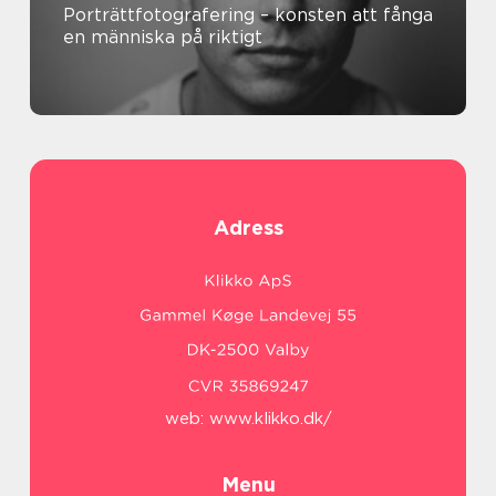
Porträttfotografering – konsten att fånga
en människa på riktigt
Adress
web:
www.klikko.dk/
Menu