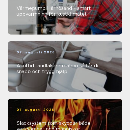
Värmepump Härnösand – smart
uppvärmning för kustklimatet
02. augusti 2026
Akuttid tandläkare malmö så får du
snabb och trygg hjälp
01. augusti 2026
Släcksystem som skyddar både
verksamhet och människor