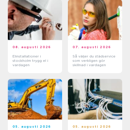
08. augusti 2026
07. augusti 2026
Elinstallationer i
Så väljer du städservice
stockholm trygg el i
som verkligen gör
vardagen
skillnad i vardagen
05. augusti 2026
05. augusti 2026