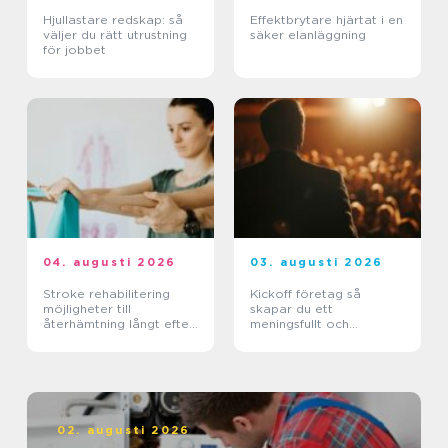
Hjullastare redskap: så
Effektbrytare hjärtat i en
väljer du rätt utrustning
säker elanläggning
för jobbet
04. augusti 2026
03. augusti 2026
Stroke rehabilitering
Kickoff företag så
möjligheter till
skapar du ett
återhämtning långt efter
meningsfullt och
skadan
minnesvärt evenemang
02. augusti 2026