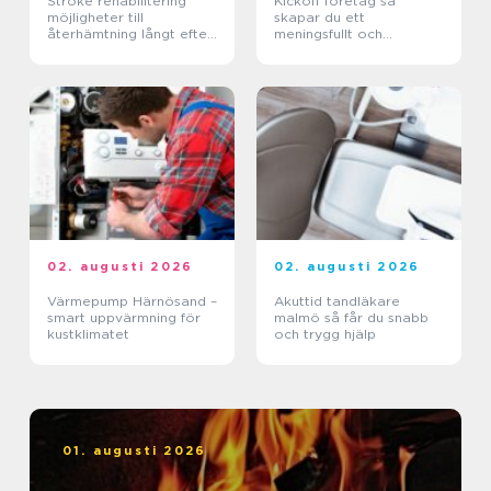
Stroke rehabilitering
Kickoff företag så
möjligheter till
skapar du ett
återhämtning långt efter
meningsfullt och
skadan
minnesvärt evenemang
02. augusti 2026
02. augusti 2026
Värmepump Härnösand –
Akuttid tandläkare
smart uppvärmning för
malmö så får du snabb
kustklimatet
och trygg hjälp
01. augusti 2026