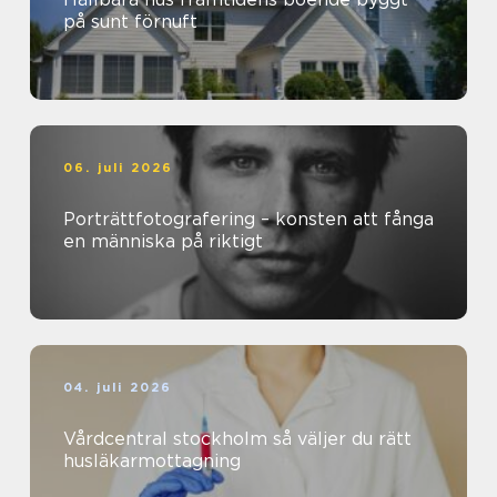
på sunt förnuft
06. juli 2026
Porträttfotografering – konsten att fånga
en människa på riktigt
04. juli 2026
Vårdcentral stockholm så väljer du rätt
husläkarmottagning