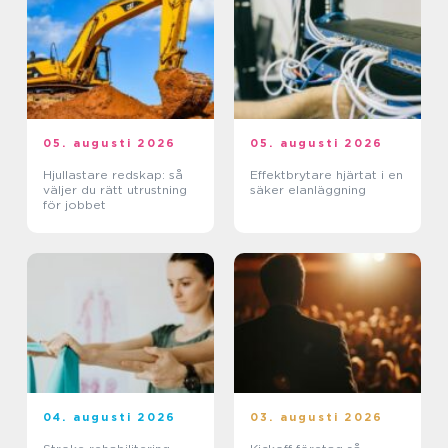
05. augusti 2026
05. augusti 2026
Hjullastare redskap: så
Effektbrytare hjärtat i en
väljer du rätt utrustning
säker elanläggning
för jobbet
04. augusti 2026
03. augusti 2026